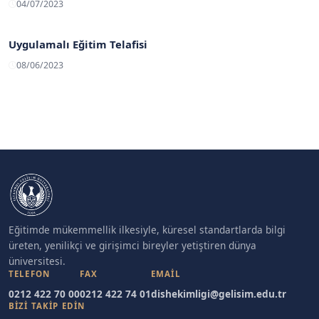
04/07/2023
Uygulamalı Eğitim Telafisi
08/06/2023
Eğitimde mükemmellik ilkesiyle, küresel standartlarda bilgi
üreten, yenilikçi ve girişimci bireyler yetiştiren dünya
üniversitesi.
TELEFON
FAX
EMAIL
0212 422 70 00
0212 422 74 01
dishekimligi@gelisim.edu.tr
BİZİ TAKİP EDİN