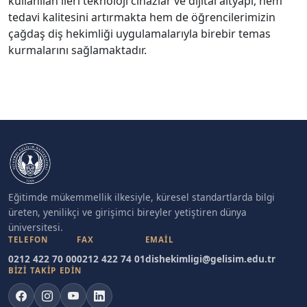
kullanılan ileri teknoloji cihazlar ve dijital altyapı, hem
tedavi kalitesini artırmakta hem de öğrencilerimizin
çağdaş diş hekimliği uygulamalarıyla birebir temas
kurmalarını sağlamaktadır.
Eğitimde mükemmellik ilkesiyle, küresel standartlarda bilgi
üreten, yenilikçi ve girişimci bireyler yetiştiren dünya
üniversitesi.
TELEFON
FAX
EMAIL
0212 422 70 00
0212 422 74 01
dishekimligi@gelisim.edu.tr
BİZİ TAKİP EDİN