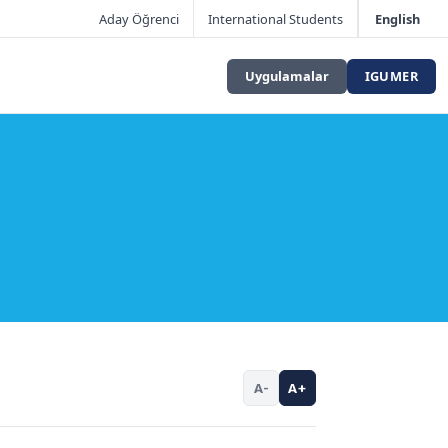
Aday Öğrenci
International Students
English
Uygulamalar
IGUMER
A-
A+