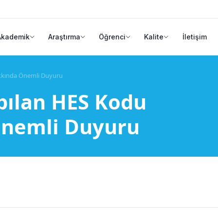
Akademik
Araştırma
Öğrenci
Kalite
İletişim
akkında Önemli Duyuru
pılan HES Kodu
Önemli Duyuru