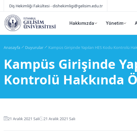
Diş Hekimliği Fakültesi - dishekimligi@gelisim.edu.tr
Hakkımızda
Yönetim
Anasayfa
Duyurular
Kampüs Girişinde Yapılan HES Kodu Kontrolü H
Kampüs Girişinde Ya
Kontrolü Hakkında 
21 Aralık 2021 Salı
21 Aralık 2021 Salı